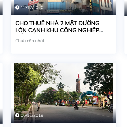
12/12/2020
CHO THUÊ NHÀ 2 MẶT ĐƯỜNG
LỚN CẠNH KHU CÔNG NGHIỆP
BẮC THĂNG LONG
Chưa cập nhật...
06/11/2019