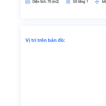
Diện tích:
70 (m2)
Số tầng:
?
Mặ
Vị trí trên bản đồ: