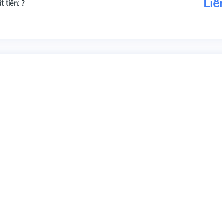
Liê
t tiền:
?