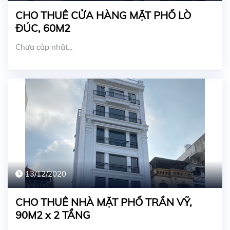
CHO THUÊ CỬA HÀNG MẶT PHỐ LÒ
ĐÚC, 60M2
Chưa cập nhật...
13/12/2020
CHO THUÊ NHÀ MẶT PHỐ TRẦN VỸ,
90M2 x 2 TẦNG